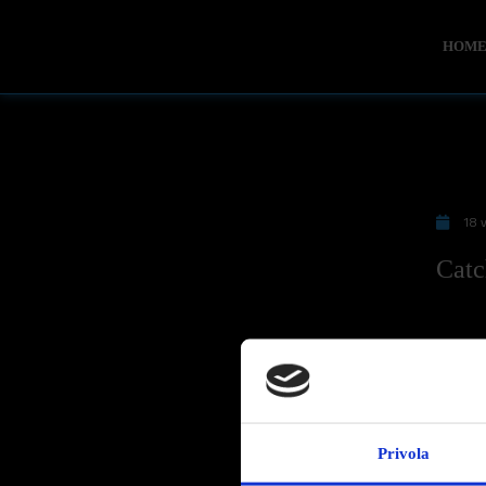
HOM
18 v
Catc
Catch me 
Privola