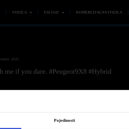
E
VOZILA
USLUGE
KOMERCIJALNA VOZILA
eljače, 2022
h me if you dare. #Peugeot9X8 #Hybrid
if you dare.
#Peugeot9X8
#Hybrid
Pojedinosti