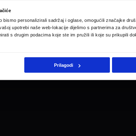
ačiće
bismo personalizirali sadržaj i oglase, omogućili značajke društv
#FullElectric #Peugeot208?
vašoj upotrebi naše web-lokacije dijelimo s partnerima za društv
rati s drugim podacima koje ste im pružili ili koje su prikupili do
Pravne informacije
Impresum
Kontakt i radno vrijeme
Prilagodi