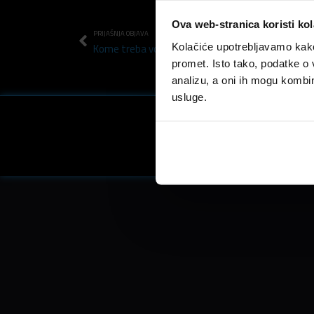
Ova web-stranica koristi kol
PRIJAŠNJA OBJAVA
Kolačiće upotrebljavamo kako 
Kome treba vožnja limuzinom do kluba kad je tu 
promet. Isto tako, podatke o 
analizu, a oni ih mogu kombini
usluge.
Facebook