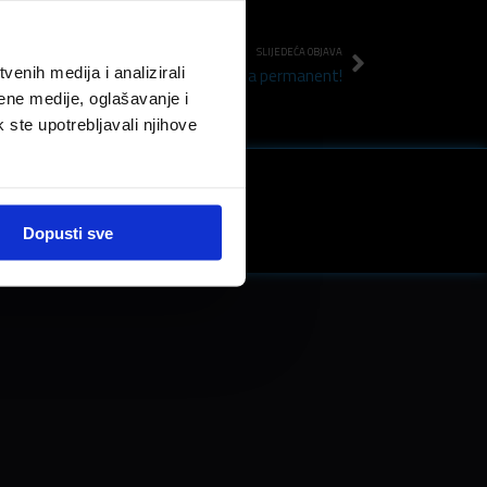
SLIJEDEĆA OBJAVA
enih medija i analizirali
Class is a permanent!
ene medije, oglašavanje i
k ste upotrebljavali njihove
LinkedIn
Dopusti sve