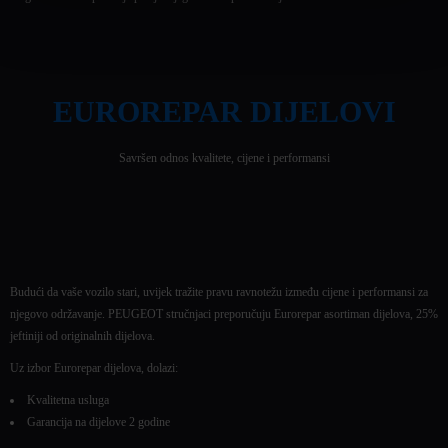
EUROREPAR DIJELOVI
Savršen odnos kvalitete, cijene i performansi
Budući da vaše vozilo stari, uvijek tražite pravu ravnotežu između cijene i performansi za
njegovo održavanje. PEUGEOT stručnjaci preporučuju Eurorepar asortiman dijelova, 25%
jeftiniji od originalnih dijelova.
Uz izbor Eurorepar dijelova, dolazi:
Kvalitetna usluga
Garancija na dijelove 2 godine