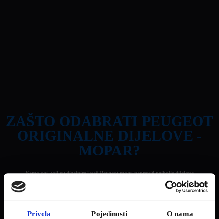
ZAŠTO ODABRATI PEUGEOT
ORIGINALNE DIJELOVE -
MOPAR?
Samo oni koji su dizajnirali vaš Peugeot mogu napraviti najbolje dijelove
Privola
Pojedinosti
O nama
Optimalne performanse