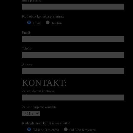
Ime i prezime
Koji oblik kontakta preferirate
Email
Telefon
Email
Telefon
Adresa
KONTAKT:
Željeni datum kontakta
Željeno vrijeme kontakta
Kada planirate kupiti novo vozilo?
Od 0 do 3 mjeseca
Od 3 do 6 mjeseca