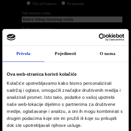
Više od 6 mjeseci
Ne planiram
Vaše trenutno vozilo:
Poruka za koncesionara:
Privola
Pojedinosti
O nama
Ova web-stranica koristi kolačiće
Kolačiće upotrebljavamo kako bismo personalizirali
Ispunjavanjem ovog obrasca pristajete na uvjete pohrane
sadržaj i oglase, omogućili značajke društvenih medija i
podataka
analizirali promet. Isto tako, podatke o vašoj upotrebi
Pristajem
naše web-lokacije dijelimo s partnerima za društvene
Suglasan sam da P-AUTOMOBIL-IMPORT d.o.o. i ovlašteni
medije, oglašavanje i analizu, a oni ih mogu kombinirati s
koncesionar marke Peugeot obrađuje i koristi moje osobne
drugim podacima koje ste im pružili ili koje su prikupili
podatke, dane putem ovog formulara za sljedeće potrebe:
dok ste upotrebljavali njihove usluge.
statistička obrada, slanje ponuda, slanje reklamnih materijala