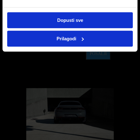
i revija, elektronsko anketiranje. Slijedom zakona o zaštiti
osobnih podataka, stranka može u svakom trenutku tražiti
ispravak ili brisanje podataka iz baze pismenim putem na: P-
Dopusti sve
AUTOMOBIL-IMPORT d.o.o., Kovinska 5, HR-10090
Zagreb.
Prilagodi