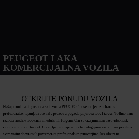
PEUGEOT LAKA
KOMERCIJALNA VOZILA
OTKRIJTE PONUDU VOZILA
Naša ponuda lakih gospodarskih vozila PEUGEOT posebno je dizajnirana za
profesionalce. Ispunjava sve vaše potrebe u pogledu prijevoza robe i tereta. Nudimo vam
različite modele modernih i modularnih furgona. Oni su dizajnirani za vašu udobnost,
sigurnost i produktivnost. Opremljeni su najnovijim tehnologijama kako bi vas pratili na
svim vašim dnevnim ili povremenim profesionalnim putovanjima, bez obzira na