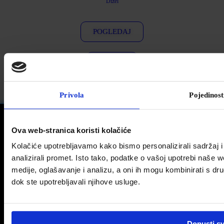
Dizel
POGLEDAJ
CJENIK
Privola
Pojedinost
Ova web-stranica koristi kolačiće
Kolačiće upotrebljavamo kako bismo personalizirali sadržaj i
analizirali promet. Isto tako, podatke o vašoj upotrebi naše 
medije, oglašavanje i analizu, a oni ih mogu kombinirati s drug
Facebook
dok ste upotrebljavali njihove usluge.
Pravne informacije
Impresum
Kontakt i radno vrijeme
Dopusti s