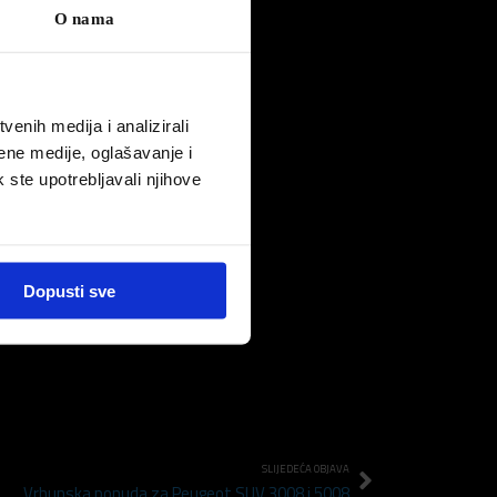
O nama
enih medija i analizirali
ene medije, oglašavanje i
k ste upotrebljavali njihove
a.
irali
Dopusti sve
SLIJEDEĆA OBJAVA
Vrhunska ponuda za Peugeot SUV 3008 i 5008