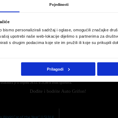
Pojedinosti
ačiće
bismo personalizirali sadržaj i oglase, omogućili značajke društv
prosinca, 2017
vašoj upotrebi naše web-lokacije dijelimo s partnerima za društv
rati s drugim podacima koje ste im pružili ili koje su prikupili do
a AUTO GRIFON SV nastavlja sa dobrim
ama…
ogometnom Turniru Kutija šibica 2018. ekipa AUTO GRIFON SV nastavlja sa dobrim igram
jede od 7:0 u prvom kolu, u nedejlju su u drugom kolu ostvarili pobjedu od 2:1 te se tako plas
Prilagodi
ajbolje ekipe.
a utakmica je u srijedu 20.12. u 21,00 h Dom sportova.
Dođite i bodrite Auto Grifon!
NOVI PEUGEOT 3008 OSVOJIO NAGRADU „Women’s World Car of the Year“ U SUV KATEGORIJI