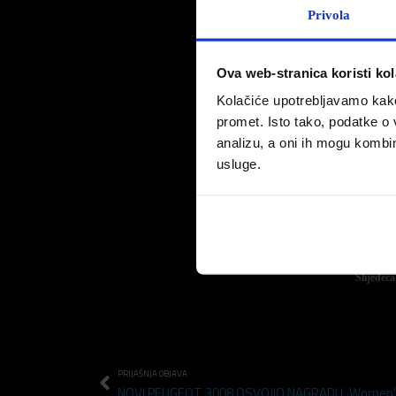
Privola
Ova web-stranica koristi kol
Kolačiće upotrebljavamo kako 
18 
promet. Isto tako, podatke o 
analizu, a oni ih mogu kombini
Ekip
usluge.
igr
Na malon
Nakon pob
među 32 n
Slijedeć
PRIJAŠNJA OBJAVA