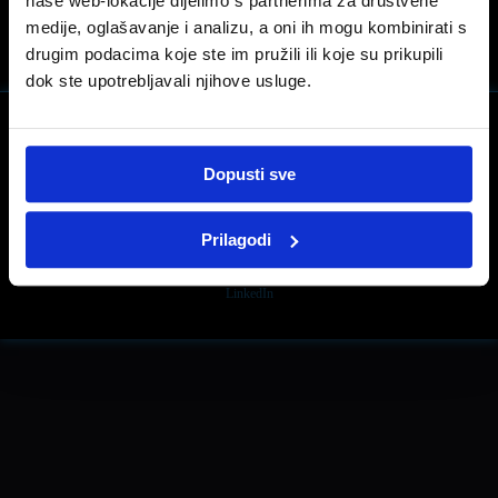
naše web-lokacije dijelimo s partnerima za društvene
Nema odmora dok traju pripreme; trening ne može čekati
Atraktivan Peugeot 208 STYLE
medije, oglašavanje i analizu, a oni ih mogu kombinirati s
drugim podacima koje ste im pružili ili koje su prikupili
dok ste upotrebljavali njihove usluge.
Dopusti sve
Facebook
Pravne informacije
Impresum
Kontakt i radno vrijeme
Prilagodi
LinkedIn