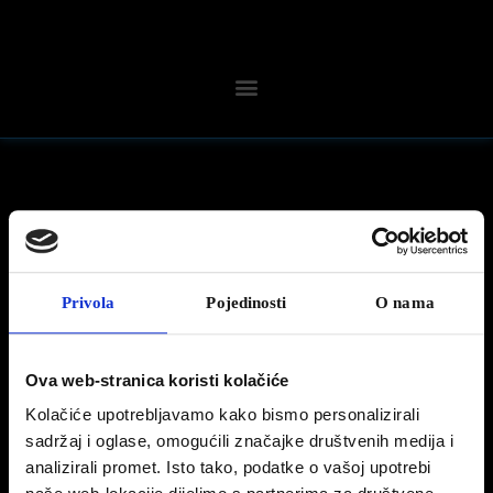
10 svibnja, 2022
FullElectric #Peugeot208 svojim će vam
Privola
Pojedinosti
O nama
dometom omogućiti da ulovite brojne
zalaske sunca
Ova web-stranica koristi kolačiće
Više na linku:
https://bit.ly/3yuo7ip
Kolačiće upotrebljavamo kako bismo personalizirali
sadržaj i oglase, omogućili značajke društvenih medija i
analizirali promet. Isto tako, podatke o vašoj upotrebi
PRIJAŠNJA OBJAVA
SLIJEDEĆA OBJAVA