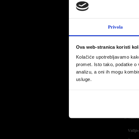
Jese
u razdo
članove
Privola
Pouzdan
odobrav
Ova web-stranica koristi kol
Kolačiće upotrebljavamo kako 
Razvo
promet. Isto tako, podatke o 
Lanac 
analizu, a oni ih mogu kombini
Pumpa 
usluge.
Razno r
Spojk
Set spo
Zamašn
Vilice 
Vidljiv