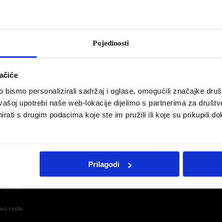
nska PEUGEOT akcija – Set razvoda & set sp
blju od 9. rujna do 31. listopada 2024. u našem servisu organiziramo JESENSKU prodajnu akc
 kluba vjernosti (fizičke i pravne osobe). U prodajnoj akciji naglasak je na
pouzdanost i sigur
Pojedinosti
ost vozila naglašavamo ponudom zamjene Seta razvoda i Seta spojke, gdje tijekom akcije
amo, popust od 30% na cijenu na sljedeće grupe dijelova:
ačiće
bismo personalizirali sadržaj i oglase, omogućili značajke društv
d
vašoj upotrebi naše web-lokacije dijelimo s partnerima za društv
razvoda
rati s drugim podacima koje ste im pružili ili koje su prikupili do
vode
emenje & natezači
a
Prilagodi
jke
jak
& oprema
ost vozila