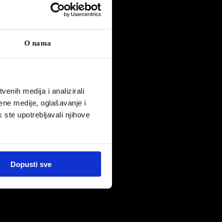
ojke
iju za
nost.
O nama
enih medija i analizirali
ene medije, oglašavanje i
k ste upotrebljavali njihove
Dopusti sve