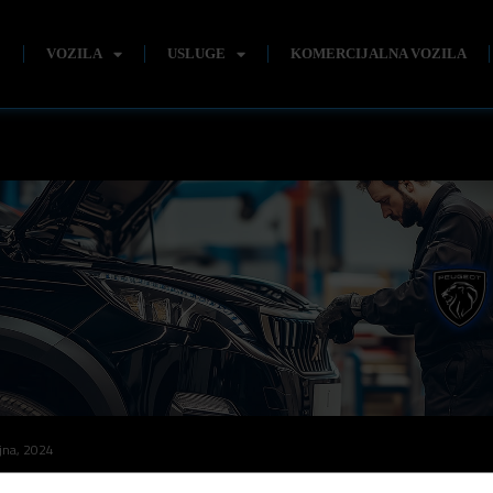
E
VOZILA
USLUGE
KOMERCIJALNA VOZILA
jna, 2024