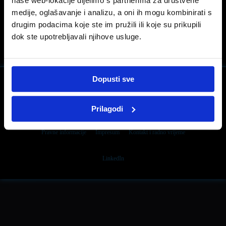
naše web-lokacije dijelimo s partnerima za društvene
medije, oglašavanje i analizu, a oni ih mogu kombinirati s
PRIJAŠNJA OBJAVA
SLIJEDEĆA OBJAVA
drugim podacima koje ste im pružili ili koje su prikupili
PEUGEOT 3008 DKR otkrio svoje 2017 DAKAR boje!
Zasluženo ispred svih ostalih
dok ste upotrebljavali njihove usluge.
Dopusti sve
Facebook
Prilagodi
Pravne informacije
Impresum
Kontakt i radno vrijeme
LinkedIn