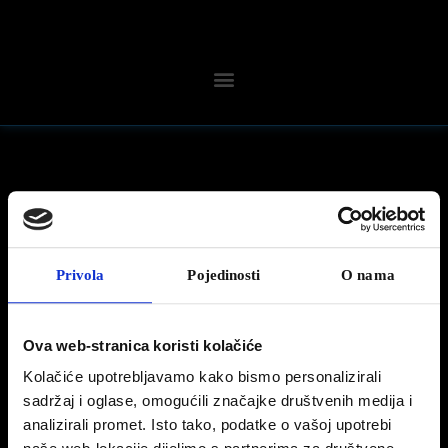
7 prosinca, 2016
NAJBOLJA POREZNA REFORMA!
Privola
Pojedinosti
O nama
Najbolja porezna reforma ona je u Peugeotovim salonima! Iskoristite priliku i prije
promjene poreza na motorna vozila kupite Peugeot 308, 2008 ili 208 uz posebnu
Ova web-stranica koristi kolačiće
uštedu do 10.000 kn.
Kolačiće upotrebljavamo kako bismo personalizirali
Ne zaboravite, posebna ponuda traje svega do kraja ovog mjeseca i vrijedi na vozila sa
sadržaj i oglase, omogućili značajke društvenih medija i
zalihe kod Autogrifona!
analizirali promet. Isto tako, podatke o vašoj upotrebi