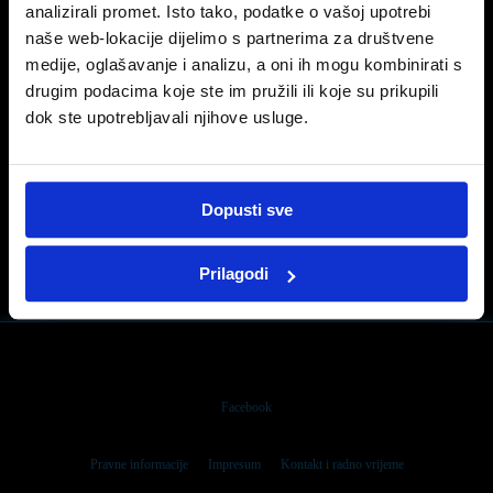
analizirali promet. Isto tako, podatke o vašoj upotrebi
naše web-lokacije dijelimo s partnerima za društvene
medije, oglašavanje i analizu, a oni ih mogu kombinirati s
drugim podacima koje ste im pružili ili koje su prikupili
dok ste upotrebljavali njihove usluge.
Dopusti sve
PRIJAŠNJA OBJAVA
SLIJEDEĆA OBJAVA
Snažan senzualan i energičan Peugeot 508PSE
Najbolji dio svake aktivnosti na otvorenom je
Prilagodi
Facebook
Pravne informacije
Impresum
Kontakt i radno vrijeme