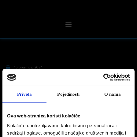
15 prosinca, 2021
Nije važno o kojoj cesti je riječ
Privola
Pojedinosti
O nama
Nije važno o kojoj cesti je riječ sve dok ste u novom
#Peugeot308SW
#PlugInHybrid
.
Ova web-stranica koristi kolačiće
Kolačiće upotrebljavamo kako bismo personalizirali
sadržaj i oglase, omogućili značajke društvenih medija i