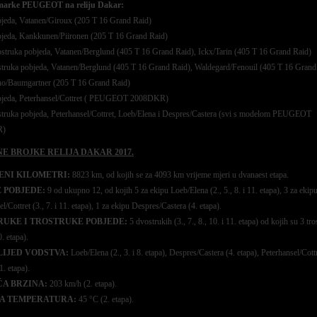
 marke PEUGEOT na reliju Dakar:
jeda, Vatanen/Giroux (205 T 16 Grand Raid)
bjeda, Kankkunen/Piironen (205 T 16 Grand Raid)
struka pobjeda, Vatanen/Berglund (405 T 16 Grand Raid), Ickx/Tarin (405 T 16 Grand Raid)
struka pobjeda, Vatanen/Berglund (405 T 16 Grand Raid), Waldegard/Fenouil (405 T 16 Grand
o/Baumgartner (205 T 16 Grand Raid)
bjeda, Peterhansel/Cottret ( PEUGEOT 2008DKR)
struka pobjeda, Peterhansel/Cottret, Loeb/Elena i Despres/Castera (svi s modelom PEUGEOT
R)
E BROJKE RELIJA DAKAR 2017.
ENI KILOMETRI:
8823 km, od kojih se za 4093 km vrijeme mjeri u dvanaest etapa.
 POBJEDE:
9 od ukupno 12, od kojih 5 za ekipu Loeb/Elena (2., 5., 8. i 11. etapa), 3 za ekip
l/Cottret (3., 7. i 11. etapa), 1 za ekipu Despres/Castera (4. etapa).
UKE I TROSTRUKE POBJEDE:
5 dvostrukih (3., 7., 8., 10. i 11. etapa) od kojih su 3 tr
0. etapa).
IJED VODSTVA:
Loeb/Elena (2., 3. i 8. etapa), Despres/Castera (4. etapa), Peterhansel/Cottr
11. etapa).
A BRZINA:
203 km/h (2. etapa).
ŠA TEMPERATURA:
45 °C (2. etapa).