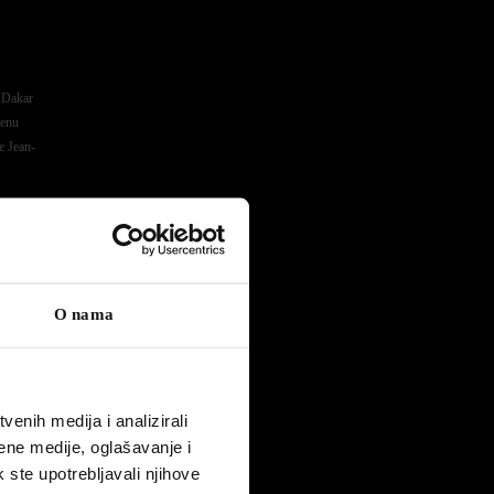
u Dakar
šenu
e Jean-
pretkom,
a
 drugo
O nama
t
ČA
edničkog
enih medija i analizirali
avida).
ene medije, oglašavanje i
api
k ste upotrebljavali njihove
ape.