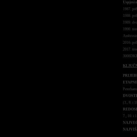
Uspjesi
1987. pob
1988. po
1989. dvo
1990. tro
Ambrosin
2016. po
2017. tro
3008DK
KLJUČN
PRIJEĐ
ETAPNE
Peterhanse
DVOSTR
(3., 8. i 1
REDOSL
7., 10. i 
NAJVEĆ
NAJVI