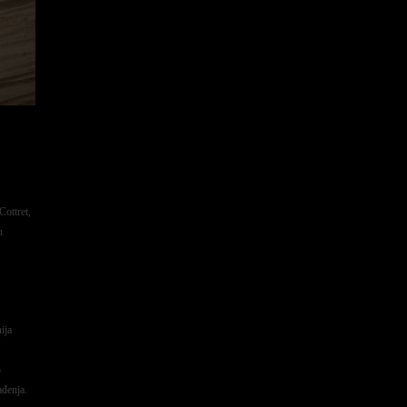
ottret,
u
ija
o
ađenja.