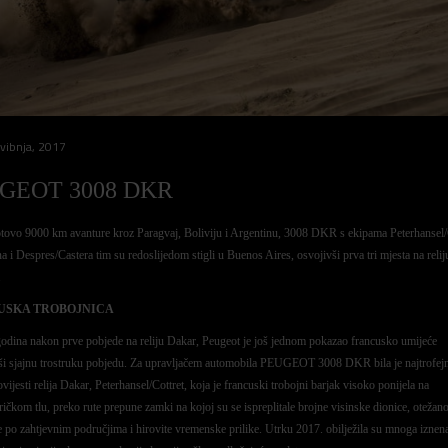
vibnja, 2017
GEOT 3008 DKR
ovo 9000 km avanture kroz Paragvaj, Boliviju i Argentinu, 3008 DKR s ekipama Peterhansel/C
a i Despres/Castera tim su redoslijedom stigli u Buenos Aires, osvojivši prva tri mjesta na relij
.
USKA TROBOJNICA
godina nakon prve pobjede na reliju Dakar, Peugeot je još jednom pokazao francusko umijeće
vši sjajnu trostruku pobjedu. Za upravljačem automobila PEUGEOT 3008 DKR bila je najtrofejn
vijesti relija Dakar, Peterhansel/Cottret, koja je francuski trobojni barjak visoko ponijela na
ičkom tlu, preko rute prepune zamki na kojoj su se ispreplitale brojne visinske dionice, otežan
e po zahtjevnim područjima i hirovite vremenske prilike. Utrku 2017. obilježila su mnoga iznen