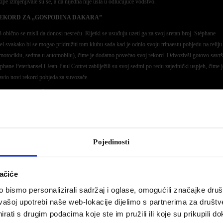
ipe izmjenjivale su se, a da nijedna nije ušla u odlučujuće vodstvo.
EKORD ZA „GOSPODINA DAKARA”
3 obično se misli da donosi nesreću. Rijetki se usuđuju uzeti ga za svoj sretan broj. Stéphane
el svakako bi se mogao pridružiti tom klubu sada kad je odnio svoju trinaestu pobjedu na relij
 motociklu, sedma u automobilu), čime je dodatno povećao svoj rekord. Odvozivši gotovo savr
éphane Peterhansel i Jean-Paul Cottret zabilježili su svoj sedmi po redu zajednički uspjeh, čime j
avio novi rekord pobjeda za suvozače.
 KOJI BRZO UČE
ugim sudjelovanjem na reliju Dakar, dvojac Sébastien Loeb/Daniel Elena zadivio je svojim na
 se najbržom ekipom izazova, vladajući istodobno i ritmom utrke i navigacijom. Kvar motora n
tapi nažalost ih je stajao 26 minuta, koje su se pokazale odlučujućima na ciljnoj liniji. Osvojivši
Pojedinosti
kipa br. 309 drugu je godinu zaredom osvojila počasni naslov najboljih natjecatelja s pet od dese
objeda.
UT MEĐU NAJBOLJIMA NA RELIJU DAKAR U KATEGORIJI NA ČETIRI KOTA
ačiće
 su prošle godine osvojili sedmo mjesto, Cyril Despres i David Castera okusili su radost pobj
bismo personalizirali sadržaj i oglase, omogućili značajke društv
na koje su se već popeli u kategoriji motocikala (pet pobjeda za Cyrila i jedno treće mjesto za D
vašoj upotrebi naše web-lokacije dijelimo s partnerima za društv
omobila PEUGEOT 3008DKR br. 307 također je zabilježila svoju prvu pobjedu na posebnoj et
rati s drugim podacima koje ste im pružili ili koje su prikupili do
ar u kategoriji automobila te je čak došla na čelo ukupnog poretka na kraju izrazito zahtjevne et