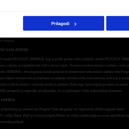
otvrdila svoj neosporni uspon.
A NA RUTI
 je još jednom pokazala vrhunac svoje brzine, ekipa Sainz/Cruz nažalost nije mogla završiti ovaj
Prilagodi
enutku, a imala je izglede izbiti na čelo utrke. Španjolski se dvojac prevrnuo tijekom četvrte eta
jen povući se iz utrke i vratiti se u kamp u Tupizi. Nažalost, vozilo br. 304 nije bilo moguće popr
om vremenu.
NI NASLJEDNIK
vši model PEUGEOT 2008DKR, koji je prošle godine odnio pobjedu, model PEUGEOT 30
acio u ulasku na najzahtjevniji
rally-raid
na svijetu. Nasuprot konkurentskim vozilima s četiri 
odel 3008DKR s dva pogonska kotača pokazao je primjerenost tehnoloških odabira tima Peugeo
povoljnim normativnim promjenama (smanjenje usisnika zraka turbomotora), trud koji je poslj
ložen u rad na motoru i ovjesima urodio je plodom. Osim toga, karoserijom po uzoru na mode
008 omogućen je napredak aerodinamike, što je pridonijelo većim maksimalnim brzinama.
 USPJESI
 pobjeda koju je ostvario tim Peugeot Total obogaćuje već impresivnu zbirku nagrada marke
 relija Dakar. Riječ je o šestoj pobjedi Marke od sedam sudjelovanja na ovom sportskom iz
trostrukoj pobjedi.