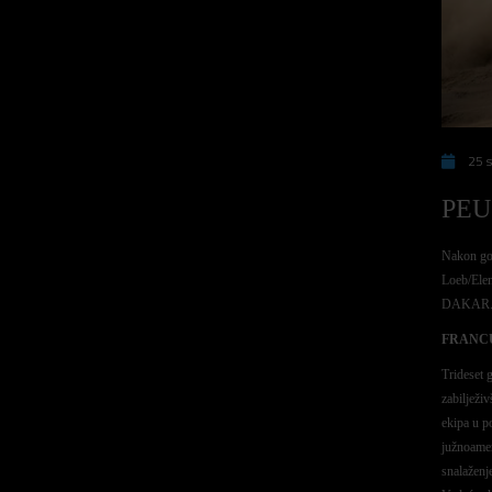
25 s
PEU
Nakon got
Loeb/Elen
DAKAR
FRANC
Trideset 
zabilježi
ekipa u po
južnoamer
snalaženj