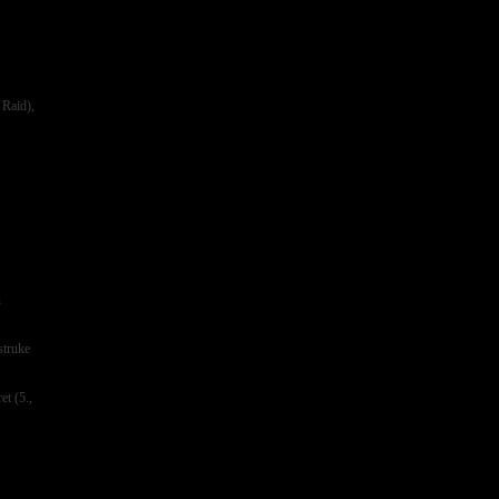
 Raid),
u
ostruke
et (5.,