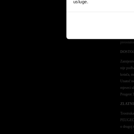
usluge.
Time je p
NESREĆ
Nakon što
Dakar u tr
bio prisil
preostal
DOSTOJ
Zamijeni
nije podb
kotača, m
Unatoč ne
mjeseci u
Peugeot 3
ZLATNI
Trostruka
PEUGEOT s
o drugoj 