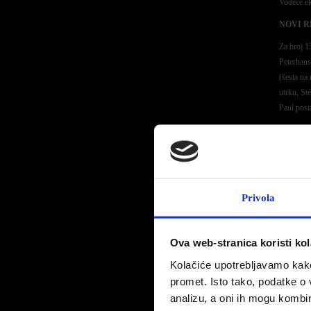
Vodeće ek
NOVI R
Za broj 1
Peterhans
(šesta na
utrku, St
Paul post
PRVACI
Svojim dr
pokazavši
četvrtoj e
Privola
mjesto, e
etapnih p
PRVI P
Ova web-stranica koristi kol
Nakon što
Kolačiće upotrebljavamo kako 
postolja, 
promet. Isto tako, podatke o 
Ekipa aut
analizu, a oni ih mogu kombini
relija Dak