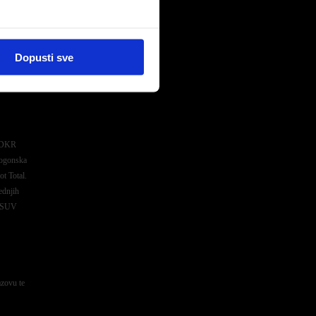
 reli
Dopusti sve
pe pa je
aviti u
08DKR
pogonska
t Total.
ednjih
l SUV
azovu te