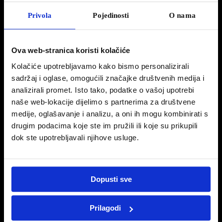
PEUGEOT AKCIJA – 20% POPUSTA
Privola
Pojedinosti
O nama
NA DODATNU OPREMU
Sjenila, frižider, krovni nosači, nosači bicikla… Spremite se za lakši život!
Ova web-stranica koristi kolačiće
Otkrijte široku paletu dodatne opreme Peugeot i iskoristite 20% popusta.
Kolačiće upotrebljavamo kako bismo personalizirali
Planirate li ići na godišnji odmor ili imate povremenu potrebu za prijevoz tereta?
sadržaj i oglase, omogućili značajke društvenih medija i
Peugeot za vas ima rješenje.
analizirali promet. Isto tako, podatke o vašoj upotrebi
Poprečni su nosači svestrani, omogućuju ugradnju različitih pribora za nošenje:
naše web-lokacije dijelimo s partnerima za društvene
krovne kutije, nosači
medije, oglašavanje i analizu, a oni ih mogu kombinirati s
bicikla, nosači skija, kajak… Savršeno prilagođeni veličini i stilu svakog vozila,
osmišljeni su tako da ne dovode do ogrebotina na karoseriji i opremljeni su
drugim podacima koje ste im pružili ili koje su prikupili
protuprovalnim sustavom. Postavljanje i rastavljanje jednostavni su i brzi.
dok ste upotrebljavali njihove usluge.
Krovni nosač, krovne kutije i nosači bicikla povećavaju kapacitet utovara i olakšavaju
prijevoz velikih predmeta. Poprečne krovne šipke pričvršćene su na uzdužne krovne
šipke ili samostalne, ovisno o tome je li Vaš auto opremljen uzdužnim krovnim
Dopusti sve
nosačima.
Trajanje akcije: 13.06. – 31.08.2022.
Prilagodi