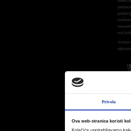
Budući 
predstavi
predstavl
modelima 
automobil
svoj šezd
Aventure 
uglavnom 
Privola
Ova web-stranica koristi kol
Kolačiće upotrebljavamo kako 