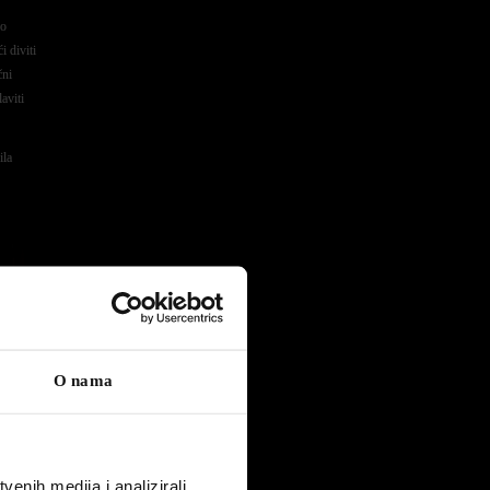
no
 diviti
̌ni
aviti
ila
O nama
enih medija i analizirali