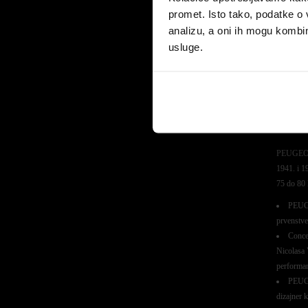
promet. Isto tako, podatke o 
analizu, a oni ih mogu kombini
usluge.
PEUGEOT V
1941. i 19
75 do 80 
PEUGE
prvenstve
Concep
Nicolasa V
performan
PEUGEO
dizajner 