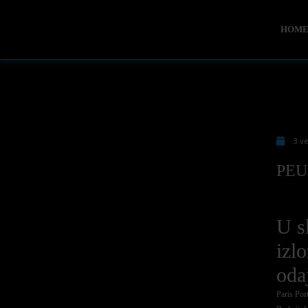
HOM
3 ve
PEUG
U s
izl
oda
Paris Port