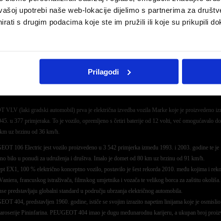
vašoj upotrebi naše web-lokacije dijelimo s partnerima za društv
rati s drugim podacima koje ste im pružili ili koje su prikupili do
Prilagodi
LV (laki gradski automobil) prva je električna izvedba vozila Marke koje je proizvedeno i
45. u 377 primjeraka. To je vozilo, opremljeno s četiri baterije od 12 volti, već omogućavalo d
km uz brzinu od 36 km/h.
OT 106 Electric jest vozilo proizvedeno u 3 542 primjerka između 1993. i 2003. godine te je
no bilo u ponudi za udruženja i društva. Imalo je domet od 80 km uz brzinu od 91 km/h.
t EX1, 100 % električno konceptno vozilo, postavilo je šest rekorda 2010. među kojima i rek
aniera, francuskog istraživača, filmskog umjetnika i vozača te velikog borca za zaštitu okoliša.
se predstavljaju globalni standard u području ubrzanja električnog automobila.
T 404, predstavljen 1960. godine, ističe se svojim izrazito napetim linijama koje je osmislio
karoserije Pininfarina. PEUGEOT 404 imao je dugu međunarodnu karijeru, a ukupan broj proi