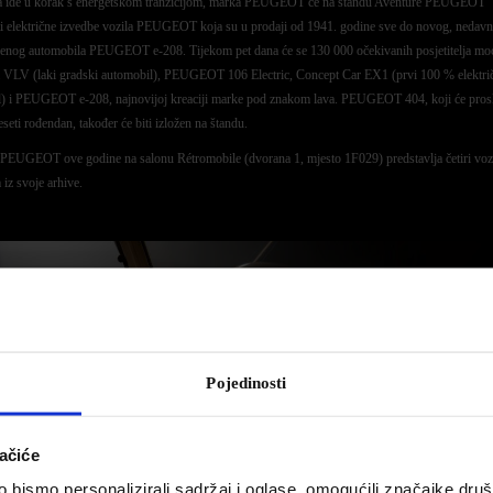
da ide u korak s energetskom tranzicijom, marka PEUGEOT će na štandu Aventure PEUGEOT
ti električne izvedbe vozila PEUGEOT koja su u prodaji od 1941. godine sve do novog, nedav
jenog automobila PEUGEOT e-208. Tijekom pet dana će se 130 000 očekivanih posjetitelja moći
VLV (laki gradski automobil), PEUGEOT 106 Electric, Concept Car EX1 (prvi 100 % elektric
) i PEUGEOT e-208, najnovijoj kreaciji marke pod znakom lava. PEUGEOT 404, koji će prosl
eseti rođendan, također će biti izložen na štandu.
PEUGEOT ove godine na salonu Rétromobile (dvorana 1, mjesto 1F029) predstavlja četiri voz
iz svoje arhive.
Pojedinosti
ačiće
bismo personalizirali sadržaj i oglase, omogućili značajke društv