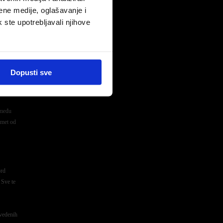
ene medije, oglašavanje i
k ste upotrebljavali njihove
Dopusti sve
zmeđu
omet od
ord
 Sve te
zvedenih