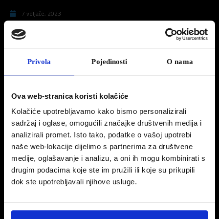
7 veljače, 2023
Peugeot VEEEELIKI servis
ATRAKTIVNA SERVISNA AKCIJA PEUGEOT
Privola
Pojedinosti
O nama
Peugeot je danas pokrenuo servisnu akciju tijekom koje članovi kluba vjernosti
Peugeot Zauvijek mogu iskoristiti posebnu ponudu na set razvoda motora. Uz znanje,
stručnost i profesionalnost mreže Peugeot servisa, članovi kluba vjernosti imaju
Ova web-stranica koristi kolačiće
popust od 30 % na set razvoda motora do 31. ožujka 2023.
Kolačiće upotrebljavamo kako bismo personalizirali
30% na set razvoda, remen razvoda, razno remenje i natezače, pumpu vode
sadržaj i oglase, omogućili značajke društvenih medija i
analizirali promet. Isto tako, podatke o vašoj upotrebi
Sastavni dijelovi seta razvoda trpe neprekidno opterećenje od strane motora i prirodno
naše web-lokacije dijelimo s partnerima za društvene
je da se s povećanjem broja prijeđenih kilometara troše. Klimatski uvjeti također mogu
utjecati na prijevremenu istrošenost. Curenje pumpe vode i istjecanje rashladne
medije, oglašavanje i analizu, a oni ih mogu kombinirati s
tekućine mogu značajno smanjiti životni vijek remena razvoda.
drugim podacima koje ste im pružili ili koje su prikupili
dok ste upotrebljavali njihove usluge.
Zupčasti remen treba promijeniti u skladu s preporukama proizvođača te ovisno o
starosti i kilometraži vozila jer njegovo puknuće može izazvati oštećenja koja mogu
dovesti čak i do kvara motora.