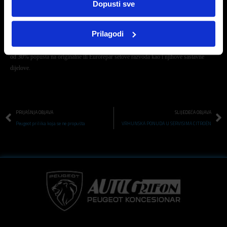
KLUB VJERNOSTI PEUGEOT ZAUVIJEK
Klub Vjernosti Peugeot Zauvijek je
Dopusti sve
namijenjen vlasnicima vozila marke Peugeot svih godišta i nudi niz pogodnosti s
kojima se omogućava povoljnije održavanje Peugeot vozila u mreži ovlaštenih servisa.
Prilagodi
Redovito godišnje održavanje vozila osigurava dugovječnost, pouzdanost i sigurnost.
Za članove kluba stoga je omogućeno povoljnije redovno održavanje vozila te popust
od 30% popusta na originalne ili Eurorepar setove razvoda kao i njihove sastavne
dijelove.
PRIJAŠNJA OBJAVA
SLIJEDEĆA OBJAVA
Peugeot prilika koja se ne propušta
VRHUNSKA PONUDA U SERVISIMA CITROËN