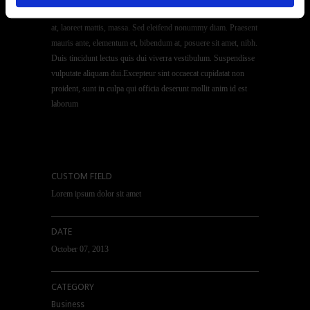
cursus. Morbi ut mi. Nullam enim leo, egestas id, condimentum
at, laoreet mattis, massa. Sed eleifend nonummy diam. Praesent
mauris ante, elementum et, bibendum at, posuere sit amet, nibh.
Duis tincidunt lectus quis dui viverra vestibulum. Suspendisse
vulputate aliquam dui.Excepteur sint occaecat cupidatat non
proident, sunt in culpa qui officia deserunt mollit anim id est
laborum
CUSTOM FIELD
Lorem ipsum dolor sit amet
DATE
October 07, 2013
CATEGORY
Business