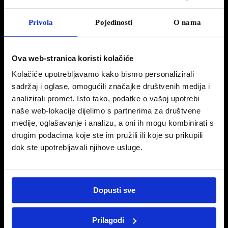
Privola
Pojedinosti
O nama
Ova web-stranica koristi kolačiće
Kolačiće upotrebljavamo kako bismo personalizirali
sadržaj i oglase, omogućili značajke društvenih medija i
analizirali promet. Isto tako, podatke o vašoj upotrebi
naše web-lokacije dijelimo s partnerima za društvene
medije, oglašavanje i analizu, a oni ih mogu kombinirati s
drugim podacima koje ste im pružili ili koje su prikupili
dok ste upotrebljavali njihove usluge.
Dopusti sve
ABOUT
Prilagodi
Lorem ipsum dolor sit amet, consectetuer adipiscing elit. Nam