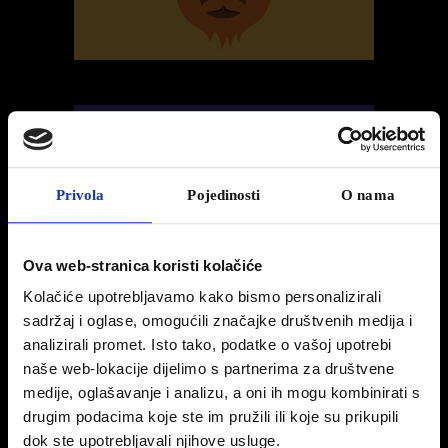
Privola
Pojedinosti
O nama
Ova web-stranica koristi kolačiće
Kolačiće upotrebljavamo kako bismo personalizirali
sadržaj i oglase, omogućili značajke društvenih medija i
ABOUT
analizirali promet. Isto tako, podatke o vašoj upotrebi
Lorem ipsum dolor sit amet, consectetuer adipiscing elit. Nam
naše web-lokacije dijelimo s partnerima za društvene
cursus. Morbi ut mi. Nullam enim leo, egestas id, condimentum
medije, oglašavanje i analizu, a oni ih mogu kombinirati s
at, laoreet mattis, massa. Sed eleifend nonummy diam. Praesent
drugim podacima koje ste im pružili ili koje su prikupili
mauris ante, elementum et, bibendum at, posuere sit amet, nibh.
dok ste upotrebljavali njihove usluge.