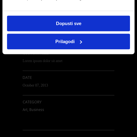
Duis tincidunt lectus quis dui viverra vestibulum. Suspendisse
vulputate aliquam dui.Excepteur sint occaecat cupidatat non
proident, sunt in culpa qui officia deserunt mollit anim id est
laborum
Dopusti sve
Prilagodi
CUSTOM FIELD
Lorem ipsum dolor sit amet
DATE
October 07, 2013
CATEGORY
Art, Business