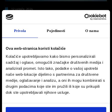
12 veljače, 2024
Set razvoda za članove kluba vjernosti
Peugeot
Privola
Pojedinosti
O nama
Od 05.02.024. odobravamo 30% popusta na set razvoda za članove kluba
vjernosti Peugeot.
Ova web-stranica koristi kolačiće
Popust se odnosi na slijeće dijelove:
Kolačiće upotrebljavamo kako bismo personalizirali
Lanac razvoda
sadržaj i oglase, omogućili značajke društvenih medija i
Pumpa vode
analizirali promet. Isto tako, podatke o vašoj upotrebi
Razno remenje
naše web-lokacije dijelimo s partnerima za društvene
Razni natezači
medije, oglašavanje i analizu, a oni ih mogu kombinirati s
drugim podacima koje ste im pružili ili koje su prikupili
dok ste upotrebljavali njihove usluge.