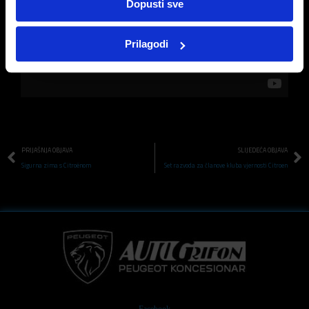
Dopusti sve
Prilagodi
PRIJAŠNJA OBJAVA
SLIJEDEĆA OBJAVA
Sigurna zima s Citroënom
Set razvoda za članove kluba vjernosti Citroen