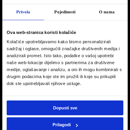
Privola
Pojedinosti
O nama
25 svibnja, 2017
SUV 3008 I Hill Assist Descent Control
Ova web-stranica koristi kolačiće
Kolačiće upotrebljavamo kako bismo personalizirali
sadržaj i oglase, omogućili značajke društvenih medija i
analizirali promet. Isto tako, podatke o vašoj upotrebi
naše web-lokacije dijelimo s partnerima za društvene
medije, oglašavanje i analizu, a oni ih mogu kombinirati s
drugim podacima koje ste im pružili ili koje su prikupili
dok ste upotrebljavali njihove usluge.
Dopusti sve
The Hill Assist Descent Control (HADC) je nova pomoć pri spuštanju. Niz funkcija
daje savršen i potpuno siguranu kontrolu nad vozilom i njen put na strmim padinama.
Prilagodi