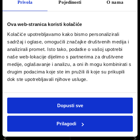
Privola
Pojedinosti
O nama
SUV PEUGEOT 3008 I 5008 FAMILY
Izaberite između Peugeot 3008 BlueHDi 130 Active za
189.000 kn
ili Peugeot 5008
Ova web-stranica koristi kolačiće
BlueHDi130 Active za
199.000 kn
.
Kolačiće upotrebljavamo kako bismo personalizirali
Navedene cijene uključuju opcije: dodatno zatamnjena stražnja stakla, uzdužne krovne
sadržaj i oglase, omogućili značajke društvenih medija i
nosače i bežično punjenje mobilnog uređaja.
analizirali promet. Isto tako, podatke o vašoj upotrebi
Kupcima poklanjamo i 4 godine jamstva, što uključuje 2 godine tvorničkog jamstva te
naše web-lokacije dijelimo s partnerima za društvene
produljeno jamstvo za dodatne dvije godine ili 80 000 km.
medije, oglašavanje i analizu, a oni ih mogu kombinirati s
Sve fizičke osobe pri kupnji vozila Peugeot na poklon dobivaju članstvo u klubu
drugim podacima koje ste im pružili ili koje su prikupili
vjernosti PEUGEOT ZAUVIJEK, koji je namijenjen vlasnicima vozila marke
dok ste upotrebljavali njihove usluge.
PEUGEOT svih godišta i nudi niz pogodnosti te omogućava povoljnije održavanje u
mreži ovlaštenih servisa.
Fotografija automobila je simbolična. Prosječna potrošnja goriva i vrijednost
Dopusti sve
emisije CO2: 4,1 l/100 km; 109 g/km.
Prilagodi
PRIJAŠNJA OBJAVA
SLIJEDEĆA OBJAVA