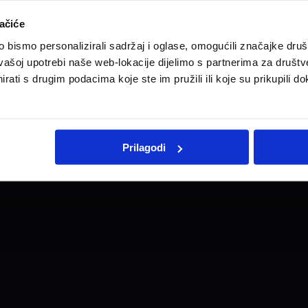
ačiće
bismo personalizirali sadržaj i oglase, omogućili značajke društv
Pravne informacije
Impresum
Kontakt i radno vrijeme
vašoj upotrebi naše web-lokacije dijelimo s partnerima za društv
rati s drugim podacima koje ste im pružili ili koje su prikupili do
Prilagodi