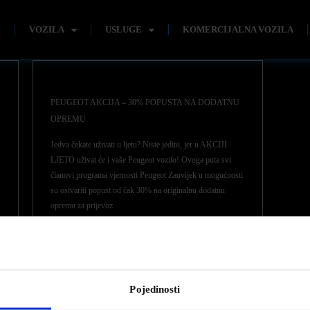
E
VOZILA
USLUGE
KOMERCIJALNA VOZILA
PEUGEOT AKCIJA – 30% POPUSTA NA DODATNU
OPREMU
Jedva čekate uživati u ljetu? Niste jedini, jer u AKCIJI
LJETO uživat će i vaše Peugeot vozilo! Ovoga puta svi
članovi programa vjernosti Peugeot Zauvijek u mogućnosti
su ostvariti popust od čak 30% na originalnu dodatnu
opremu za prijevoz
0
Pojedinosti