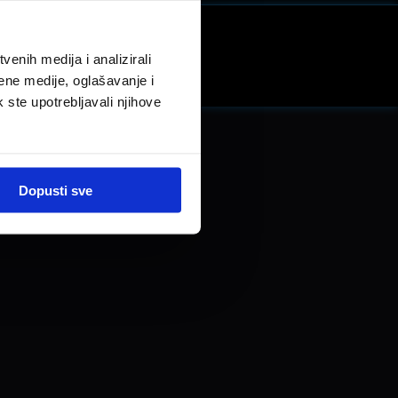
enih medija i analizirali
LinkedIn
ene medije, oglašavanje i
k ste upotrebljavali njihove
Dopusti sve