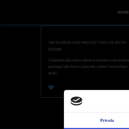
HOM
AKCIJA BESPLATNI PREGLED VOZILA & 30% NA
FILTERE
S dolaskom ljeta, dolazi vrijeme za pripreme vozila za ljetna
putovanja. kako biste se pripremili, nudimo Vam prodajnu
akciju.
0
Privola