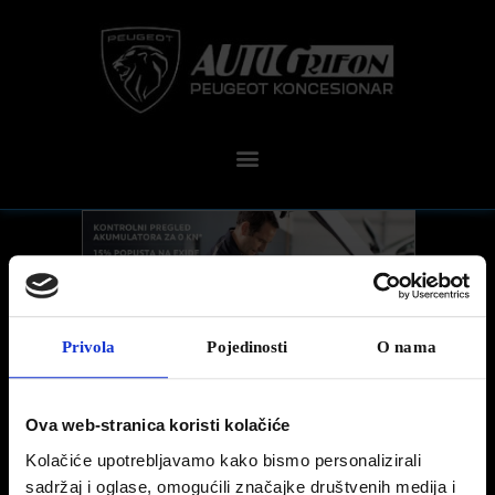
Privola
Pojedinosti
O nama
BESPLATNA DIJAGNOSTIKA
Ova web-stranica koristi kolačiće
AKUMULATORA
Kolačiće upotrebljavamo kako bismo personalizirali
sadržaj i oglase, omogućili značajke društvenih medija i
Članovima kluba vjernosti PEUGEOT ZAUVIJEK