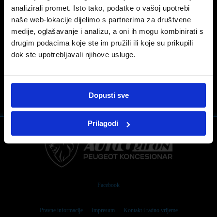
analizirali promet. Isto tako, podatke o vašoj upotrebi
nudimo besplatnu dijagnostiku akumulatora.
naše web-lokacije dijelimo s partnerima za društvene
ISKORISTITE POGODNOST od 15% popusta na
svim Exide akumulatorima.Ne dopustite da vas
medije, oglašavanje i analizu, a oni ih mogu kombinirati s
hladnoća zauastavi.
drugim podacima koje ste im pružili ili koje su prikupili
dok ste upotrebljavali njihove usluge.
0
Dopusti sve
Prilagodi
Facebook
Pravne informacije
Impresum
Kontakt i radno vrijeme