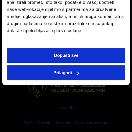
analizirali promet. Isto tako, podatke o vašoj upotrebi
AUTO MARKET VIDEO
naše web-lokacije dijelimo s partnerima za društvene
Pogledajte predstavljenje novog Peugeota 408 u
medije, oglašavanje i analizu, a oni ih mogu kombinirati s
emisiji Auto Market.
drugim podacima koje ste im pružili ili koje su prikupili
dok ste upotrebljavali njihove usluge.
0
Dopusti sve
Prilagodi
Facebook
Pravne informacije
Impresum
Kontakt i radno vrijeme