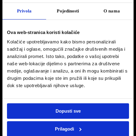
organiziramo prodajne akcije za članove kluba
Privola
Pojedinosti
O nama
vjernosti.
0
Ova web-stranica koristi kolačiće
Kolačiće upotrebljavamo kako bismo personalizirali
sadržaj i oglase, omogućili značajke društvenih medija i
analizirali promet. Isto tako, podatke o vašoj upotrebi
naše web-lokacije dijelimo s partnerima za društvene
medije, oglašavanje i analizu, a oni ih mogu kombinirati s
drugim podacima koje ste im pružili ili koje su prikupili
dok ste upotrebljavali njihove usluge.
PEUGEOT JESENSKA AKCIJA – SET
ZUPČASTOG REMENJA
Dopusti sve
Budite pažljivi kako bi ste zaštitili motor od kvara
koji se može izbjeći.
Prilagodi