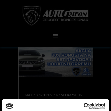
AKCIJA 30% POPUSTA NA SET RAZVODA I
DODATNU OPREMU
U razdoblju od 11. rujna do 27. listopada 2023.