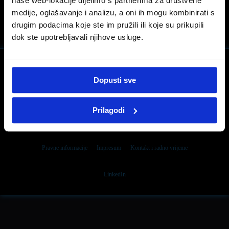
naše web-lokacije dijelimo s partnerima za društvene
medije, oglašavanje i analizu, a oni ih mogu kombinirati s
drugim podacima koje ste im pružili ili koje su prikupili
dok ste upotrebljavali njihove usluge.
Dopusti sve
Prilagodi
Facebook
Pravne informacije
Impresum
Kontakt i radno vrijeme
LinkedIn