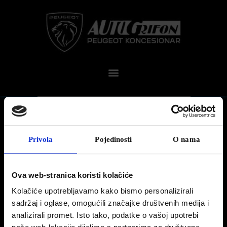
Privola
Pojedinosti
O nama
Ova web-stranica koristi kolačiće
DANI OTVORENIH VRATA PEUGEOT
Kolačiće upotrebljavamo kako bismo personalizirali
Provedite vikend s Peugeot modelom vaših snova
sadržaj i oglase, omogućili značajke društvenih medija i
analizirali promet. Isto tako, podatke o vašoj upotrebi
0