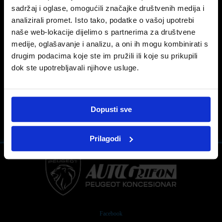
NOVI PEUGEOT LANDTREK
sadržaj i oglase, omogućili značajke društvenih medija i
analizirali promet. Isto tako, podatke o vašoj upotrebi
Međunarodno širenje marke intenzivira se novim
naše web-lokacije dijelimo s partnerima za društvene
PEUGEOT LANDTREK koji ulazi u segment za
medije, oglašavanje i analizu, a oni ih mogu kombinirati s
pickup od jedne tone. Ovaj neprestano razvijajući se
segment predstavlja više od 2,4 milijuna godišnje
drugim podacima koje ste im pružili ili koje su prikupili
prodaje.
dok ste upotrebljavali njihove usluge.
2
Dopusti sve
Prilagodi
Facebook