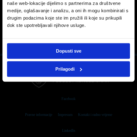
Vaš Peugeot ima sve što je potrebno kako bi išao
naše web-lokacije dijelimo s partnerima za društvene
ukorak s vama i vašim pretrpanim rasporedom.
medije, oglašavanje i analizu, a oni ih mogu kombinirati s
drugim podacima koje ste im pružili ili koje su prikupili
0
dok ste upotrebljavali njihove usluge.
Dopusti sve
Prilagodi
Facebook
Pravne informacije
Impresum
Kontakt i radno vrijeme
LinkedIn