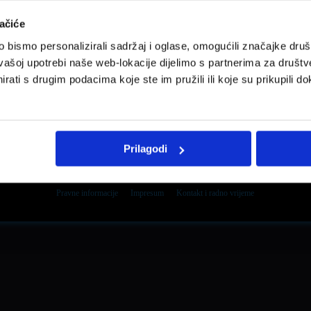
ačiće
bismo personalizirali sadržaj i oglase, omogućili značajke društv
vašoj upotrebi naše web-lokacije dijelimo s partnerima za društv
rati s drugim podacima koje ste im pružili ili koje su prikupili do
Prilagodi
Pravne informacije
Impresum
Kontakt i radno vrijeme