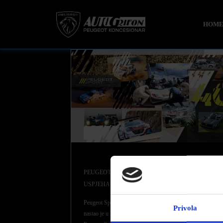
HOM
PEUGEOT SPORT SLAVI 40 GODINA INOVACIJA I
USPJEHA
Peugeot Sport postoji već 40 godina. Peugeot Talbot Sport
Privola
nastao je u listopadu 1981., a kasnije je preimenovan u