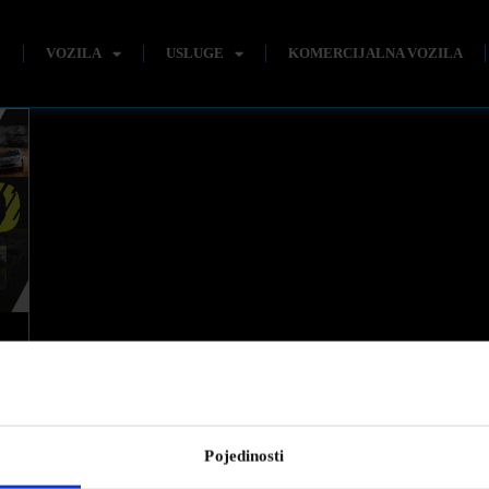
E
VOZILA
USLUGE
KOMERCIJALNA VOZILA
Pojedinosti