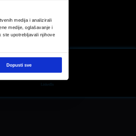
enih medija i analizirali
ene medije, oglašavanje i
k ste upotrebljavali njihove
Dopusti sve
LinkedIn