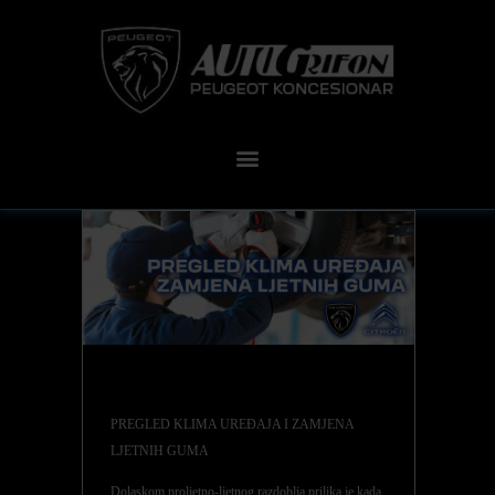
PREGLED KLIMA UREĐAJA I ZAMJENA
LJETNIH GUMA
Dolaskom proljetno-ljetnog razdoblja prilika je kada