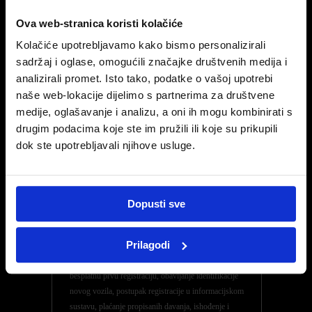
Sve fizičke osobe pri kupnji vozila Peugeot na
Ova web-stranica koristi kolačiće
poklon dobivaju članstvo u klubu vjernosti
Kolačiće upotrebljavamo kako bismo personalizirali
PEUGEOT ZAUVIJEK, koji je namijenjen
sadržaj i oglase, omogućili značajke društvenih medija i
vlasnicima vozila marke PEUGEOT svih godišta i
analizirali promet. Isto tako, podatke o vašoj upotrebi
nudi niz pogodnosti s kojima omogućava povoljnije
naše web-lokacije dijelimo s partnerima za društvene
održavanje u mreži ovlaštenih servisa.
medije, oglašavanje i analizu, a oni ih mogu kombinirati s
drugim podacima koje ste im pružili ili koje su prikupili
0
dok ste upotrebljavali njihove usluge.
Dopusti sve
POSEBNA PONUDA – PEUGEOT 208
Prilagodi
BESPLATNA REGISTRACIJA vozila uz kupnju
Peugeot police obaveznog osiguranja sadrži
besplatnu prvu registraciju, obavljanje identifikacije
novog vozila, postupak registracije u informacijskom
sustavu, plaćanje propisanih davanja, ishođenje i