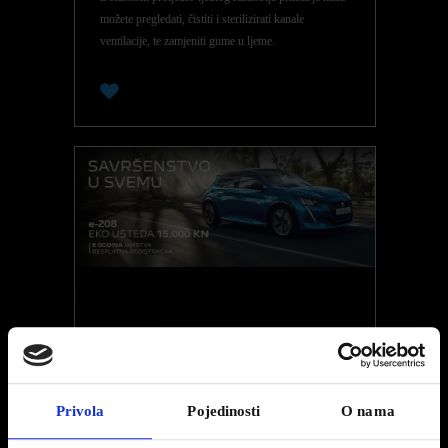
možete pregledati, čistiti i sterilizirati kanale
ventilacije, te zamjeniti gume u ljetne.
0
POSEBNA PONUDA – PEUGEOT E-208
Kupcima POKLANJAMO 8 GODINA
JAMSTVA, koje uključuje 2 godine tvorničkog
Privola
Pojedinosti
O nama
jamstva i produljeno jamstvo za 3., 4., 5., 6., 7., i 8.,
godinu ili 160000 km.