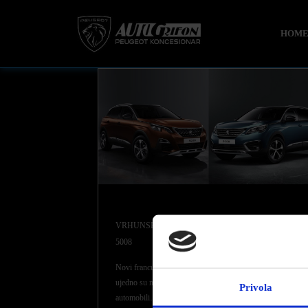
HOM
VRHUNSKA PONUDA ZA PEUGEOT SUV 3008 I
5008
Novi francuski SUV-ovi revolucionirali su Peugeot i
ujedno su njegovi najnapredniji i najmoderniji
Privola
automobili…