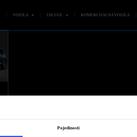
E
VOZILA
USLUGE
KOMERCIJALNA VOZILA
Pojedinosti