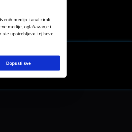
enih medija i analizirali
ene medije, oglašavanje i
k ste upotrebljavali njihove
Dopusti sve
LinkedIn