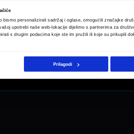
ačiće
bismo personalizirali sadržaj i oglase, omogućili značajke društv
vašoj upotrebi naše web-lokacije dijelimo s partnerima za društv
rati s drugim podacima koje ste im pružili ili koje su prikupili do
Prilagodi
Pravne informacije
Impresum
Kontakt i radno vrijeme