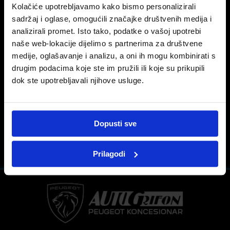
Kolačiće upotrebljavamo kako bismo personalizirali
17 prosinca, 2020
sadržaj i oglase, omogućili značajke društvenih medija i
analizirali promet. Isto tako, podatke o vašoj upotrebi
Vozila sa zalihe – blagdanska ušteda
naše web-lokacije dijelimo s partnerima za društvene
medije, oglašavanje i analizu, a oni ih mogu kombinirati s
Za sve upite i informacije oko akcije obratite nam se telefonski ili putem maila.
drugim podacima koje ste im pružili ili koje su prikupili
Kontakt
dok ste upotrebljavali njihove usluge.
Dopusti sve
PRIJAŠNJA OBJAVA
SLIJEDEĆA OBJAVA
Iskoristi priliku i ostvari blagdanske uštede – LKV
PEUGEOT AKCIJA – SPOJKA I ZAMAŠNJAK
Prilagodi