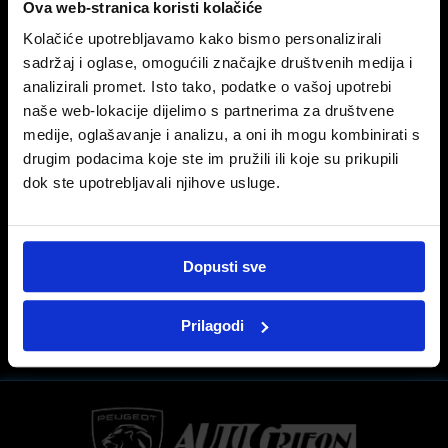
Ova web-stranica koristi kolačiće
Kolačiće upotrebljavamo kako bismo personalizirali
sadržaj i oglase, omogućili značajke društvenih medija i
21 travnja, 2022
analizirali promet. Isto tako, podatke o vašoj upotrebi
naše web-lokacije dijelimo s partnerima za društvene
Za hibridni doživljaj vožnje!
medije, oglašavanje i analizu, a oni ih mogu kombinirati s
drugim podacima koje ste im pružili ili koje su prikupili
#Peugeot508
#Hybrid
!
#Peugeot
dok ste upotrebljavali njihove usluge.
Više na linku:
https://bit.ly/38ceDwM
Dopusti sve
PRIJAŠNJA OBJAVA
SLIJEDEĆA OBJAVA
Spreman za svakodnevne izazove!
Vrhunski užitak u vožnji
Prilagodi