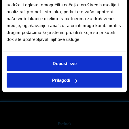
Članovi kluba vjernosti u navedenom razdoblju ostvaruju 30 % popusta na filtre (ulja,
sadržaj i oglase, omogućili značajke društvenih medija i
goriva, zraka motora i kabine), kočničke pločice i diskove.
analizirali promet. Isto tako, podatke o vašoj upotrebi
naše web-lokacije dijelimo s partnerima za društvene
Prilikom kupnje originalne dodatne opreme za Citroën vozila kupci ostvaruju 20 %
popusta. Akcija se odnosi na raznu krovnu opremu (krovni nosači, krovne kutije,
medije, oglašavanje i analizu, a oni ih mogu kombinirati s
nosači skija i sl.), podne tepihe, gumene kadice prtljažnika, lance i protu-klizne
drugim podacima koje ste im pružili ili koje su prikupili
navlake.
dok ste upotrebljavali njihove usluge.
Dopusti sve
PRIJAŠNJA OBJAVA
SLIJEDEĆA OBJAVA
Prilagodi
PEUGEOT ZIMSKI PREGLED VOZILA
Akcija EXIDE Akumulatori
Facebook