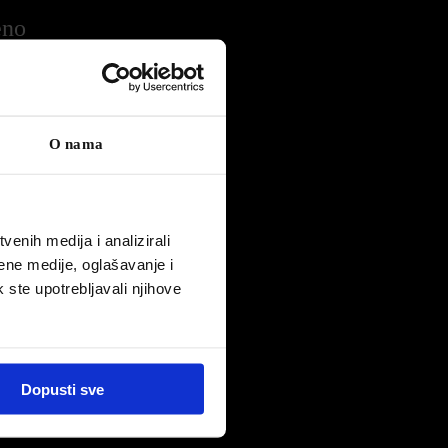
eno
O nama
o
anstvo
ih
enih medija i analizirali
ene medije, oglašavanje i
zila
k ste upotrebljavali njihove
iranje“
.
,57%,
 o
Dopusti sve
32,5%
 u