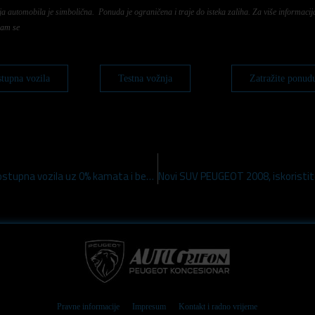
ja automobila je simbolična. Ponuda je ograničena i traje do isteka zaliha. Za više informacij
nam se
tupna vozila
Testna vožnja
Zatražite ponud
Novi PEUGEOT 108, iskoristite priliku na odmah dostupna vozila uz 0% kamata i besplatno produljeno jamstvo!
Pravne informacije
Impresum
Kontakt i radno vrijeme