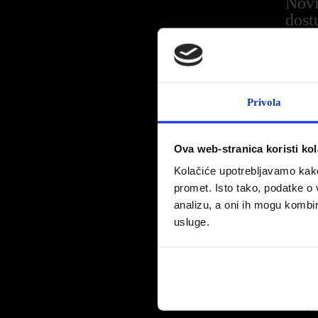
Novi
dost
jams
Novi PEU
Privola
produlje
Kupcima 
jamstvo z
Ova web-stranica koristi kol
u
klubu v
Kolačiće upotrebljavamo kako 
godišta i
promet. Isto tako, podatke o 
U komerci
analizu, a oni ih mogu kombini
Peugeot 2
usluge.
(u suradn
Jednokrat
uvećano z
leasingu 
nakon 24 
kunskoj p