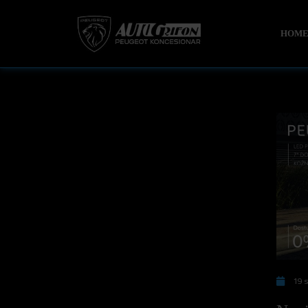
HOM
19 s