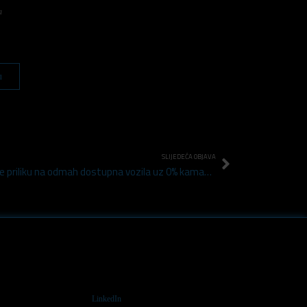
a
u
SLIJEDEĆA OBJAVA
Novi SUV PEUGEOT 2008, iskoristite priliku na odmah dostupna vozila uz 0% kamata i besplatno produljeno jamstvo!
LinkedIn