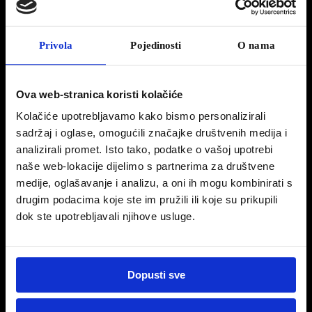
Privola
Pojedinosti
O nama
8 travnja, 2022
Novi Peugeot 308 dio je teniskog
Ova web-stranica koristi kolačiće
događaja Premier Tennis Show 2022
Kolačiće upotrebljavamo kako bismo personalizirali
sadržaj i oglase, omogućili značajke društvenih medija i
koji se održava ovaj vikend u tenis centru Osijek. Posjetite ovaj humanitarni turnir i
analizirali promet. Isto tako, podatke o vašoj upotrebi
otkrijte novi
#Peugeot308
#Donnatim
#Donna
naše web-lokacije dijelimo s partnerima za društvene
medije, oglašavanje i analizu, a oni ih mogu kombinirati s
drugim podacima koje ste im pružili ili koje su prikupili
dok ste upotrebljavali njihove usluge.
Dopusti sve