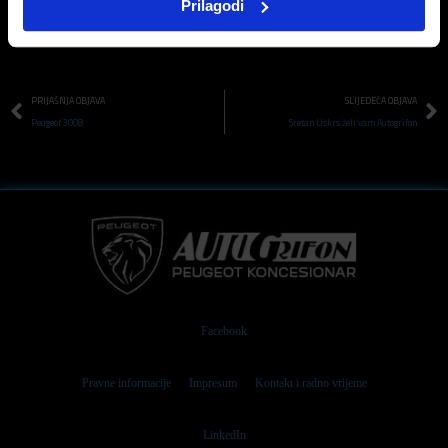
Prilagodi
PRIJAŠNJA OBJAVA
SLIJEDEĆA OBJAVA
Peugeot 3008
Sretan Uskrs želi vam Autogrifon
Facebook
Pravne informacije
Impresum
Kontakt i radno vrijeme
LinkedIn