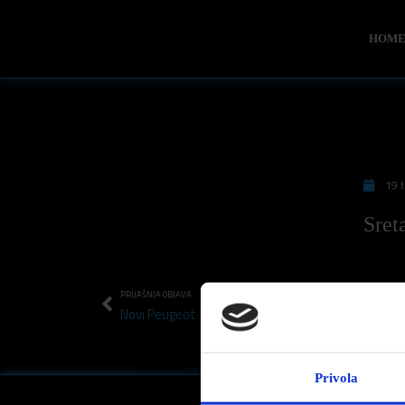
HOM
19 t
Sret
PRIJAŠNJA OBJAVA
Novi Peugeot 308 dio je teniskog događaja Premi
Privola