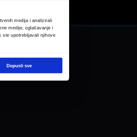
LinkedIn
enih medija i analizirali
ene medije, oglašavanje i
k ste upotrebljavali njihove
Dopusti sve