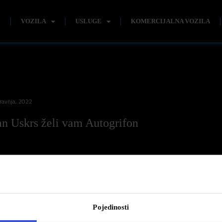
E
VOZILA
USLUGE
KOMERCIJALNA VOZILA
ravnja, 2022
an Uskrs želi vam Autogrifon
er Tennis Show 2022
Pojedinosti