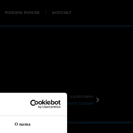
POSEBNE PONUDE
KONTAKT
SLIJEDEĆA OBJAVA
Spreman za svakodnevne izazove!
O nama