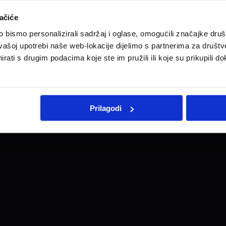
ačiće
Pravne informacije
Impresum
Kontakt i radno vrijeme
bismo personalizirali sadržaj i oglase, omogućili značajke društv
vašoj upotrebi naše web-lokacije dijelimo s partnerima za društv
rati s drugim podacima koje ste im pružili ili koje su prikupili do
Prilagodi