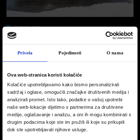
14 ožujka, 2016
Peugeot 508 2.0 BlueHDi 180 Allure
TEST
Privola
Pojedinosti
O nama
Sjećate li se dječje igre s igraćim kartama s automobilima, kada smo morali
odgovoriti na suparnikov izazov i imati kartu s boljim performansama? Da je u to
Ova web-stranica koristi kolačiće
vrijeme na kartama bio Peugeot 508 BlueHDi 180 tada bismo imali pravi adut za
gotovo svaki izazov jer performanse nove 508-ice i na papiru i na asfaltu zaista
Kolačiće upotrebljavamo kako bismo personalizirali
oduševljavaju.
sadržaj i oglase, omogućili značajke društvenih medija i
analizirali promet. Isto tako, podatke o vašoj upotrebi
naše web-lokacije dijelimo s partnerima za društvene
S 400 Nm i 180 KS te 8,5 sekundi do stotke i maksimalnih 230 km/h Peugeot 508
medije, oglašavanje i analizu, a oni ih mogu kombinirati s
ulazi u kategoriju limuzina-sportaša. Radi se o limuzini koja izaziva uzbuđenje i dobre
drugim podacima koje ste im pružili ili koje su prikupili
performanse, uz tradicionalnu francusku gostoljubivost interijera za svih pet putnika.
dok ste upotrebljavali njihove usluge.
Uz 2.0-litreni turbodizelski četverocilindrični BlueHDi motor sa 16 ventila do izražaja
u vožnji dolazi i sekvencijalni automatski 6-stupanjski mjenjač koji uz sve to (ručno