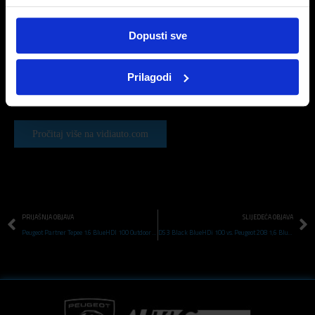
mijenjanje stupnjeva putem ručice mjenjača te polugicama na upravljaču) ima i S
(sport) način vožnje. Tada francuz postaje razdražljiviji, brze reagira na naše komande,
Dopusti sve
motor se više vrti prije nego li se vrlo ugodno mjenjač prebaci u sljedeći stupanj.
Prilagodi
Pročitaj više na vidiauto.com
PRIJAŠNJA OBJAVA
SLIJEDEĆA OBJAVA
Peugeot Partner Tepee 1.6 BlueHDI 100 Outdoor TEST
DS 3 Black BlueHDi 100 vs. Peugeot 208 1,6 BlueHDi Allure