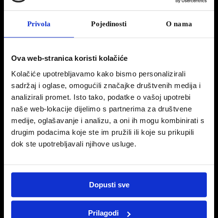
Peugeot 208. Dolazi i ful
električna verzija
Privola
Pojedinosti
O nama
Neki dan smo objavili sumnjivo
procurene
fotke novog Peugeotovog bestsellera, no
sad se euforija naoko stišala – sve je postalo službeno!
Ova web-stranica koristi kolačiće
antastičan dizajn potpuno novog Peugeota je zaslužio sve pohvale – izgleda baš kako
Kolačiće upotrebljavamo kako bismo personalizirali
kompakt treba izgledati – mlađahno, razigrano, atraktivno, bez fake kroma, uz interijer
sadržaj i oglase, omogućili značajke društvenih medija i
koji bi sasvim dobro sjeo i u F-22 Raptor!
analizirali promet. Isto tako, podatke o vašoj upotrebi
Da, ogromni dodirni zaslon je ogromniji od već poprilično ogromnog TFT zaslona s
naše web-lokacije dijelimo s partnerima za društvene
mjernim instrumentima, a uz sve navedeno ionako minijaturni volan izgleda još …
medije, oglašavanje i analizu, a oni ih mogu kombinirati s
minijaturnije. Da, ovaj Lavić definitivno gađa mlađariju ovisnu o
drugim podacima koje ste im pružili ili koje su prikupili
Facebooku/Twitteru/swipeanju/shareanju, što je sasvim u redu.
dok ste upotrebljavali njihove usluge.
Dopusti sve
Pročitajte cijeli članak na stranici
vozim.hr
Prilagodi