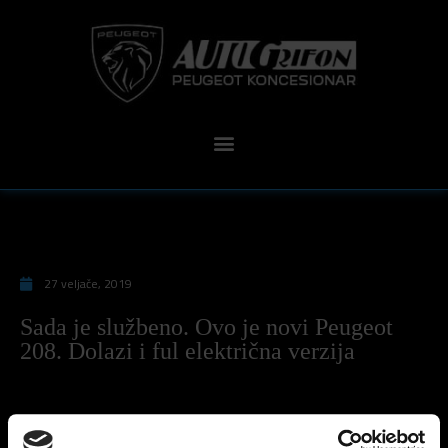
27 veljače, 2019
Sada je službeno. Ovo je novi Peugeot
208. Dolazi i ful električna verzija
Sada je službeno. Ovo je novi