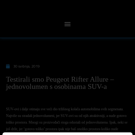
30 svibnja, 2019
Testirali smo Peugeot Rifter Allure –
jednovolumen s osobinama SUV-a
SUV-ovi i dalje otimaju sve veći dio tržišnog kolača automobilima svih segmenata.
Najviše su stradali jednovolumeni, jer SUV-ovi su od njih atraktivniji, a nude gotovo
toliko prostora. Mnogi su proizvođači stoga odustali od jednovolumena. Ipak, neki se
još drže, jer ‘gotovo toliko’ prostora ipak nije baš onoliko prostora koliko nude