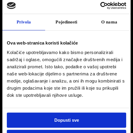
jednovolumeni i prostor u kabini SUV-a ipak nije baš tako dobro iskorišten kao kod
jednovolumena.
Privola
Pojedinosti
O nama
Ključ je, dakle, za opstanak na tržištu u tome kako prostrane i multifunkcionalne
Ova web-stranica koristi kolačiće
jednovolumene učiniti privlačnijima i tehnološki naprednima. Već serijski izdašno
Kolačiće upotrebljavamo kako bismo personalizirali
opremljen, Peugeotov Rifter na dobrom je tragu, a isprobali smo ga u inačici L1 Allure
sadržaj i oglase, omogućili značajke društvenih medija i
1,5 BlueHDi 100 koja stoji 174.105 kn.
analizirali promet. Isto tako, podatke o vašoj upotrebi
naše web-lokacije dijelimo s partnerima za društvene
medije, oglašavanje i analizu, a oni ih mogu kombinirati s
drugim podacima koje ste im pružili ili koje su prikupili
dok ste upotrebljavali njihove usluge.
Kako bi se svidio i kupcima koji gledaju SUV-ove, jednovolumen Rifter dobio je
zaštite podvozja i bokova, naglašene blatobrane i krovne nosače. Pristup putničkom
prostoru je lagan, povišena pozicija sjedenja ugodna. Stražnja klizna vrata odličan su
potez. Prostranost je glavno što se uočava čim se sjedne u Rifter, a radi lakše
Dopusti sve
organizacije Rifter nudi i brojne pretince za odlaganje, različitih veličina. U sve
pretince raspoređene po kabini ukupno mu stane čak 180 litara! Kabina se nudi s pet