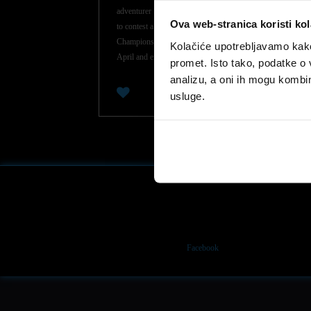
adventurer Sebastien Loeb will join Team Peugeot Hansen
Ova web-stranica koristi kol
to contest a full season of the FIA World Rallycross
Championship this season, which starts in Portugal on 15
Kolačiće upotrebljavamo kako 
April and ends up in Argentina on 27 November.
promet. Isto tako, podatke o 
analizu, a oni ih mogu kombini
0
usluge.
Facebook