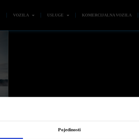
E
VOZILA
USLUGE
KOMERCIJALNA VOZILA
Pojedinosti