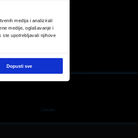
enih medija i analizirali
ene medije, oglašavanje i
k ste upotrebljavali njihove
Dopusti sve
LinkedIn