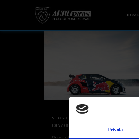
HOM
SEBASTIEN LOEB JOINS RALLYCROSS WORLD
CHAMPION TEAM PEUGEOT HANSEN
Privola
Nine-time World Rally Champion, racing driver, and Dakar