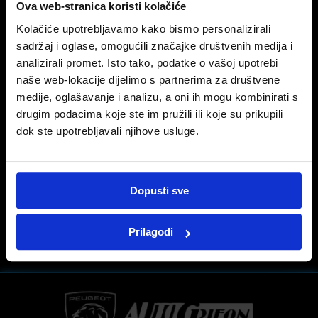
Ova web-stranica koristi kolačiće
Kolačiće upotrebljavamo kako bismo personalizirali
4 ožujka, 2016
sadržaj i oglase, omogućili značajke društvenih medija i
automotovision.hr TV prilog – Peugeot
analizirali promet. Isto tako, podatke o vašoj upotrebi
2008
naše web-lokacije dijelimo s partnerima za društvene
medije, oglašavanje i analizu, a oni ih mogu kombinirati s
Peugeotov model 2008 spada u kategoriju Crossover koji pokriva široki raspon
drugim podacima koje ste im pružili ili koje su prikupili
kupaca.
dok ste upotrebljavali njihove usluge.
www.automotovision.hr
Dopusti sve
PRIJAŠNJA OBJAVA
SLIJEDEĆA OBJAVA
Sebastien Loeb joins Rallycross world champion Team Peugeot Hansen
Peugeot Partner Tepee 1.6 BlueHDI 100 Outdoor TEST
Prilagodi